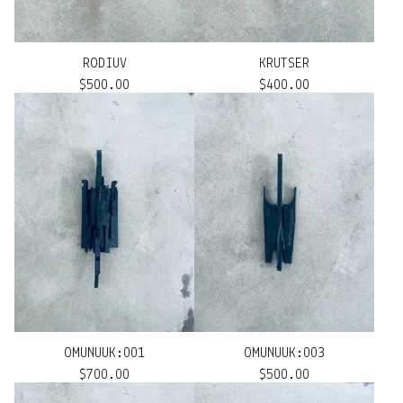
RODIUV
KRUTSER
$
500.00
$
400.00
OMUNUUK:001
OMUNUUK:003
$
700.00
$
500.00