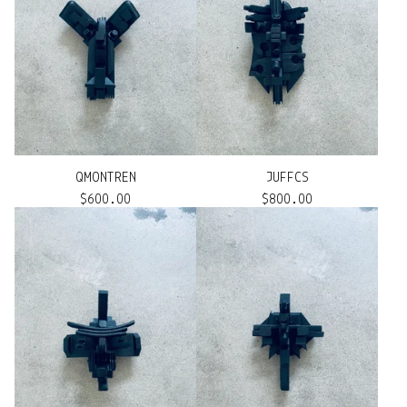
QMONTREN
JUFFCS
$
600.00
$
800.00